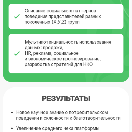
технологического партнера
Реализация инновационного
ESG-проекта
Если представленная концепция нашла отклик у
вас и вашей организации, и вы видите
возможности для сотрудничества, мы будем
рады обсудить форматы партнерства
Для подробного обсуждения возможностей
взаимодействия, пожалуйста, направьте
письмо
на наш электронный адрес:
info@fund-veles.ru
Санкт-Петербург,
Гаражный проезд, 1
+7 (812) 458-44-13