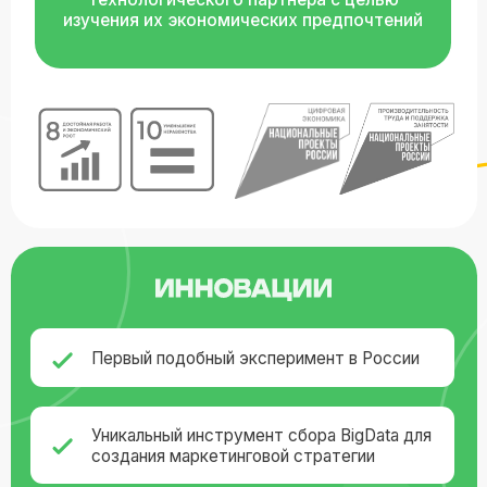
Уникальный инструмент сбора BigData для
создания маркетинговой стратегии
Описание социальных паттернов
поведения представителей разных
поколенных (Х,У,Z) групп
Мультипотенциальность использования
данных: продажи,
HR, реклама, социальное
и экономическое прогнозирование,
разработка стратегий для НКО
Новое научное знание о потребительском
поведении и склонности к благотворительности
Увеличение среднего чека платформы
технологического партнера
Системная поддержка НКО на протяжении года
Повышение лояльности клиентов