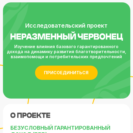
Исследовательский проект
Изучение влияния базового гарантированного
дохода на динамику развития благотворительности,
взаимопомощи и потребительских предпочтений
ПРИСОЕДИНИТЬСЯ
БЕЗУСЛОВНЫЙ ГАРАНТИРОВАННЫЙ
ДОХОД (БГД)
—
это социальная концепция, предполагающая
регулярную выплату определённой суммы денег
каждому члену сообщества со стороны
государства или другого института.
Выплаты производятся всем членам сообщества,
вне зависимости от уровня дохода
и без необходимости выполнения работы.