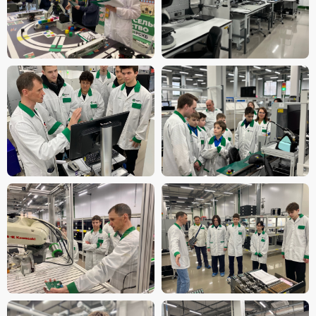
+7 (812) 458-44-13
Программа БФ Велес 2020 - 2030
Устав организации
Публичный отчет 2021 - 2022
Свидетельство
Публичный отчет 2023
Реквизиты
Публичный отчет 2024
ОГРН
Отчеты
Политика
конфиденциальности
Согласие на обработку
персональных данных